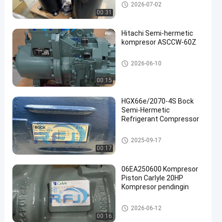
Kompresor Gulir Copeland
2026-07-02
00:31
Hitachi Semi-hermetic
kompresor ASCCW-60Z
Kompresor Tipe Sekrup
een
2026-06-10
00:15
HGX66e/2070-4S Bock
Semi-Hermetic
Refrigerant Compressor
Semi Hermetik Refrigeration C
2025-09-17
ompressor
00:17
06EA250600 Kompresor
Piston Carlyle 20HP
Kompresor pendingin
Kompresor Carlyle
2026-06-12
00:16