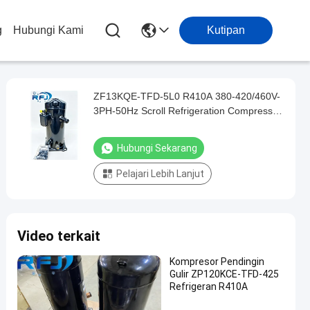
g
Hubungi Kami
Kutipan
ZF13KQE-TFD-5L0 R410A 380-420/460V-
3PH-50Hz Scroll Refrigeration Compressor
untuk aplikasi industri
Hubungi Sekarang
Pelajari Lebih Lanjut
Video terkait
Kompresor Pendingin
Gulir ZP120KCE-TFD-425
Refrigeran R410A