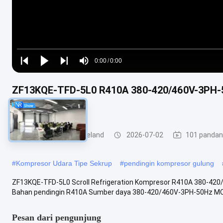
Loaded
:
0%
0:00
/
0:00
Play
Play
Play
Mute
Current
Duration
next
next
Time
ZF13KQE-TFD-5L0 R410A 380-420/460V-3PH-50
aplikasi industri
Kompresor Gulir Copeland
2026-07-02
101 panda
#
Kompresor Udara Tipe Sekrup
#
pendingin kompresor gulung
ZF13KQE-TFD-5L0 Scroll Refrigeration Kompresor R410A 380-420/4
Bahan pendingin R410A Sumber daya 380-420/460V-3PH-50Hz MOQ 1
Pesan dari pengunjung