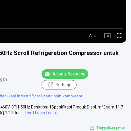
Auto
Picture-
Fullscr
in-
Picture
Hz Scroll Refrigeration Compressor untuk
Hubungi Sekarang
ngan
Berbagi
#
Aplikasi Industri Scroll pendingin kompresor
60V-3PH-50Hz Deskripsi 1Spesifikasi Produk Displ. m^3/jam 11.7
 2.Fitur ...
Lihat Lebih Lanjut
Tinggalkan pesan.