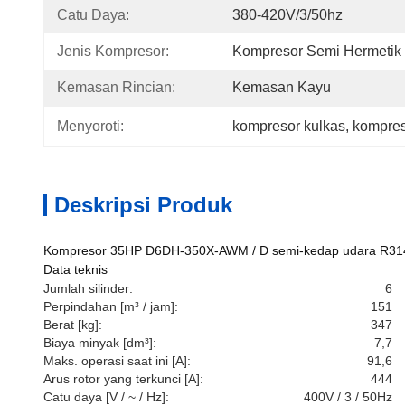
Catu Daya:
380-420V/3/50hz
Jenis Kompresor:
Kompresor Semi Hermetik
Kemasan Rincian:
Kemasan Kayu
Menyoroti:
kompresor kulkas
, 
kompres
Deskripsi Produk
Kompresor 35HP D6DH-350X-AWM / D semi-kedap udara R31
Data teknis
Jumlah silinder:
6
Perpindahan [m³ / jam]:
151
Berat [kg]:
347
Biaya minyak [dm³]:
7,7
Maks. operasi saat ini [A]:
91,6
Arus rotor yang terkunci [A]:
444
Catu daya [V / ~ / Hz]:
400V / 3 / 50Hz