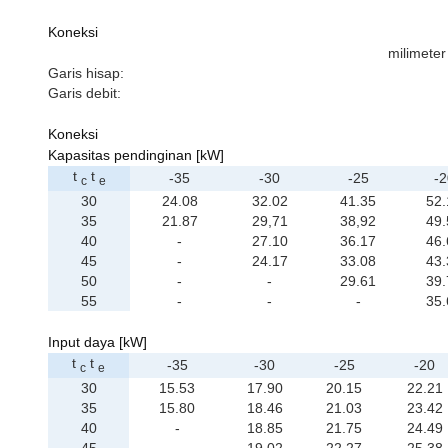
Koneksi
milimeter
Garis hisap:
Garis debit:
Koneksi
Kapasitas pendinginan [kW]
t
t
-35
-30
-25
-2
c
e
30
24.08
32.02
41.35
52.
35
21.87
29,71
38,92
49.
40
-
27.10
36.17
46.
45
-
24.17
33.08
43.
50
-
-
29.61
39.
55
-
-
-
35.
Input daya [kW]
t
t
-35
-30
-25
-20
c
e
30
15.53
17.90
20.15
22.21
35
15.80
18.46
21.03
23.42
40
-
18.85
21.75
24.49