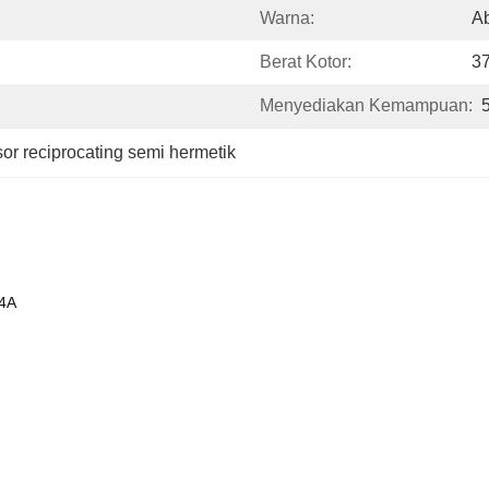
Warna:
A
Berat Kotor:
3
Menyediakan Kemampuan:
or reciprocating semi hermetik
4A