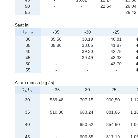
45
-
19.02
22.27
25.38
50
-
-
22.54
26.04
55
-
-
-
26.42
Saat ini
t
t
-35
-30
-25
c
e
30
35.56
38.19
40.81
4
35
35.86
38.85
41.87
4
40
-
39.30
42.75
4
45
-
39.49
43.38
4
50
-
-
43.70
4
55
-
-
-
4
Aliran massa [kg / s]
t
t
-35
-30
-25
-
c
e
30
539.48
707.15
900,50
1 1
35
510.80
683.24
881.66
1 1
40
-
650.52
854.60
1 0
45
-
606.85
817.19
1 0