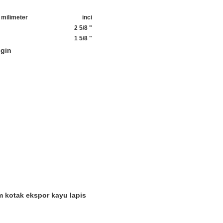
milimeter
inci
2 5/8 "
1 5/8 "
ngin
m kotak ekspor kayu lapis