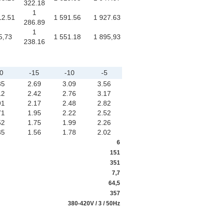
322.18
1
12.51
1 591.56
1 927.63
286.89
1
5,73
1 551.18
1 895,93
238.16
0
-15
-10
-5
35
2.69
3.09
3.56
12
2.42
2.76
3.17
91
2.17
2.48
2.82
71
1.95
2.22
2.52
52
1.75
1.99
2.26
35
1.56
1.78
2.02
6
151
351
7,7
64,5
357
380-420V / 3 / 50Hz