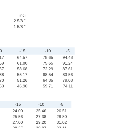
inci
2 5/8 "
1 5/8 "
0
-15
-10
-5
17
64.57
78.65
94.48
59
61.80
75.65
91.24
67
58.68
72.29
87.61
38
55.17
68,54
83.56
70
51.26
64.35
79.08
60
46.90
59,71
74.11
-15
-10
-5
24.00
25.46
26.51
25.56
27.38
28.80
27.00
29.20
31.02