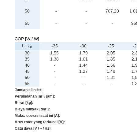
50
-
-
767.29
1 0
55
-
-
-
95
COP [W / W]
t
t
-35
-30
-25
-2
c
e
30
1,55
1.79
2.05
2.
35
1.38
1.61
1.85
2.
40
-
1.44
1.66
1.
45
-
1.27
1.49
1.
50
-
-
1.31
1,
55
-
-
-
1.
Jumlah silinder:
Perpindahan [m³ / jam]:
Berat [kg]:
Biaya minyak [dm³]:
Maks.
operasi saat ini [A]:
Arus rotor yang terkunci [A]:
Catu daya [V / ~ / Hz]: