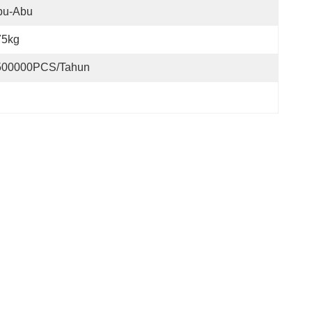
bu-Abu
75kg
500000PCS/tahun