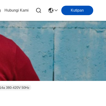
g
Hubungi Kami
Kutipan
SR314a 380-420V 50Hz