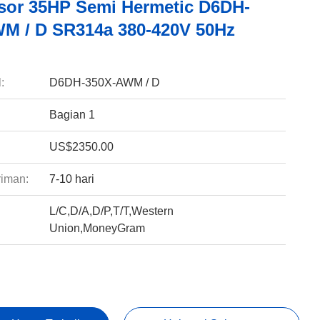
or 35HP Semi Hermetic D6DH-
M / D SR314a 380-420V 50Hz
:
D6DH-350X-AWM / D
Bagian 1
US$2350.00
riman:
7-10 hari
L/C,D/A,D/P,T/T,Western
:
Union,MoneyGram