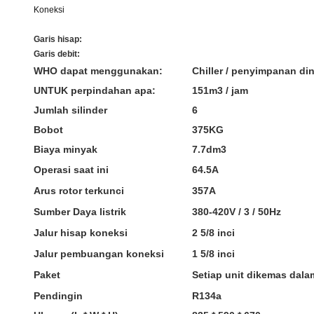
Koneksi
Garis hisap:
Garis debit:
WHO dapat menggunakan:
Chiller / penyimpanan di
UNTUK perpindahan apa:
151m3 / jam
Jumlah silinder
6
Bobot
375KG
Biaya minyak
7.7dm3
Operasi saat ini
64.5A
Arus rotor terkunci
357A
Sumber Daya listrik
380-420V / 3 / 50Hz
Jalur hisap koneksi
2 5/8 inci
Jalur pembuangan koneksi
1 5/8 inci
Paket
Setiap unit dikemas dala
Pendingin
R134a