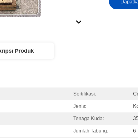
Dapatka
ripsi Produk
Sertifikasi:
C
Jenis:
K
Tenaga Kuda:
3
Jumlah Tabung:
6