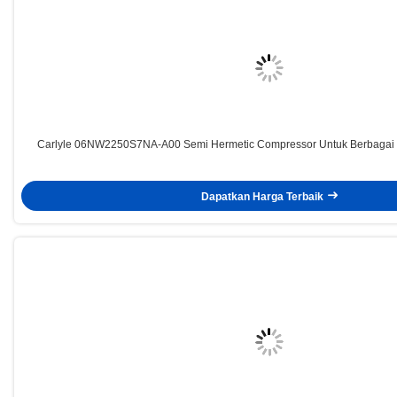
Carlyle 06NW2250S7NA-A00 Semi Hermetic Compressor Untuk Berbagai 
Dapatkan Harga Terbaik