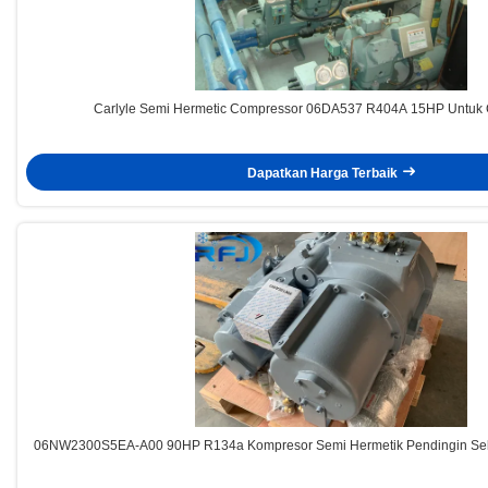
Carlyle Semi Hermetic Compressor 06DA537 R404A 15HP Untuk Ca
Dapatkan Harga Terbaik
06NW2300S5EA-A00 90HP R134a Kompresor Semi Hermetik Pendingin Sek