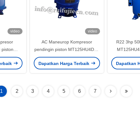
video
video
mpresor
AC Maneurop Kompresor
R22 3hp 50
 piston
pendingin piston MT125HU4DVE
MT125HU4
60-4VM 3
MT125-4VM dengan gas R22
Kompresor d
erbaik
Dapatkan Harga Terbaik
Dapatkan H
si
1
2
3
4
5
6
7