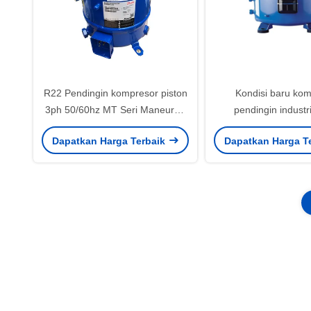
R22 Pendingin kompresor piston
Kondisi baru ko
3ph 50/60hz MT Seri Maneurop
pendingin industri
MT160HW4EVE MT160-4VI
MT160HW4EVE MT1
Dapatkan Harga Terbaik
Dapatkan Harga T
bulan garan