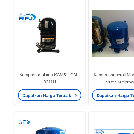
Kompresor piston KCM511CAL-
Kompresor scroll Man
B311H
piston reciproc
HCM120T4LP6 10HP
Dapatkan Harga Terbaik
Dapatkan Harga T