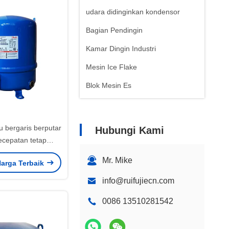
udara didinginkan kondensor
Bagian Pendingin
Kamar Dingin Industri
Mesin Ice Flake
Blok Mesin Es
u bergaris berputar
Hubungi Kami
cepatan tetap
CVE MT80-4VI
Mr. Mike
arga Terbaik
CVE MTZ80-4VI
pendingin industri
info@ruifujiecn.com
0086 13510281542