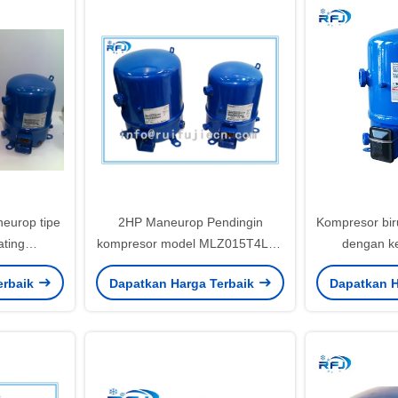
europ tipe
2HP Maneurop Pendingin
Kompresor bir
ating
kompresor model MLZ015T4LP9
dengan ke
 99390BTU
Maneurop kompresor Dengan
MT80HP4
erbaik
Dapatkan Harga Terbaik
Dapatkan H
kaca spion
MTZ80HP4
untuk sistem 