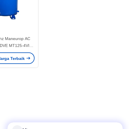
hz Maneurop AC
DVE MT125-4VI
engan unit baru
arga Terbaik