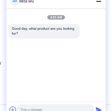
Miss wu
Kontak Cepat
4:01 AM
Telp
Good day, what product are you looking 
86-0755-82153336
for?
E-mail
info@ruifujiecn.com
Alamat
r
Bangunan 1, kota Kangli, No. 66 Pingji Road,
Distrik Longgang, Shenzhen Guangdong
China