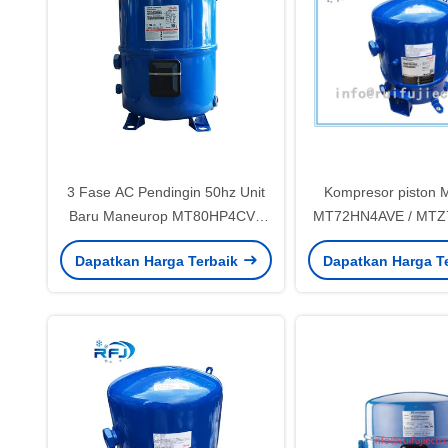
3 Fase AC Pendingin 50hz Unit
Kompresor piston 
Baru Maneurop MT80HP4CVE
MT72HN4AVE / MTZ
MT80-4VI
6HP 380-460V/3/
Dapatkan Harga Terbaik
Dapatkan Harga T