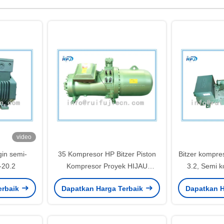
video
in semi-
35 Kompresor HP Bitzer Piston
Bitzer kompre
-20.2
Kompresor Proyek HIJAU
3.2, Semi 
CHS6553-35Y
He
erbaik
Dapatkan Harga Terbaik
Dapatkan H