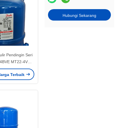
Hubungi Sekarang
lir Pendingin Seri
4BVE MT22-4VM
Z Untuk AC
arga Terbaik