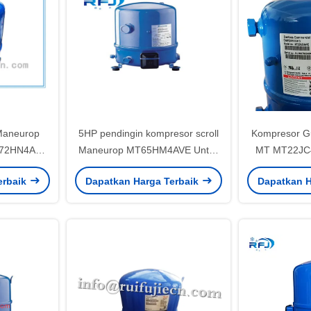
Maneurop
5HP pendingin kompresor scroll
Kompresor Gu
72HN4AVE
Maneurop MT65HM4AVE Untuk
MT MT22JC
50-60HZ
unit AC
50/60H
erbaik
Dapatkan Harga Terbaik
Dapatkan H