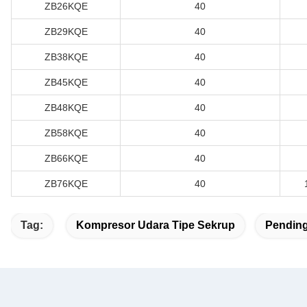
ZB26KQE
40
ZB29KQE
40
ZB38KQE
40
ZB45KQE
40
ZB48KQE
40
ZB58KQE
40
ZB66KQE
40
ZB76KQE
40
Tag:
Kompresor Udara Tipe Sekrup
Pendin