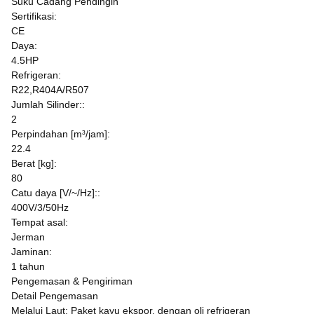
Suku Cadang Pendingin
Sertifikasi:
CE
Daya:
4.5HP
Refrigeran:
R22,R404A/R507
Jumlah Silinder::
2
Perpindahan [m³/jam]:
22.4
Berat [kg]:
80
Catu daya [V/~/Hz]::
400V/3/50Hz
Tempat asal:
Jerman
Jaminan:
1 tahun
Pengemasan & Pengiriman
Detail Pengemasan
Melalui Laut: Paket kayu ekspor, dengan oli refrigeran