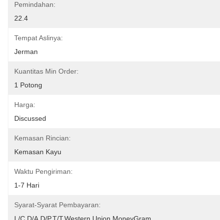
Pemindahan:
22.4
Tempat Aslinya:
Jerman
Kuantitas Min Order:
1 Potong
Harga:
Discussed
Kemasan Rincian:
Kemasan Kayu
Waktu Pengiriman:
1-7 Hari
Syarat-Syarat Pembayaran:
L/C,D/A,D/P,T/T,Western Union,MoneyGram