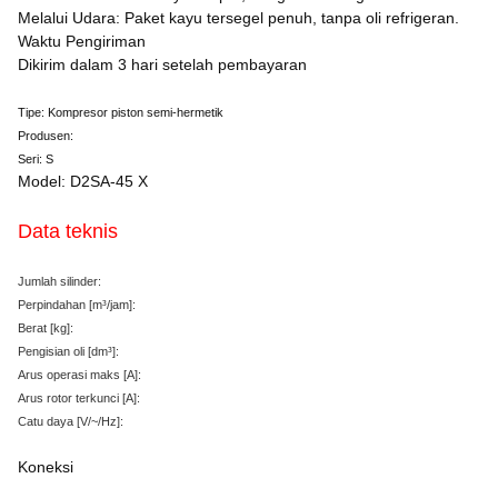
Melalui Udara: Paket kayu tersegel penuh, tanpa oli refrigeran.
Waktu Pengiriman
Dikirim dalam 3 hari setelah pembayaran
Tipe: Kompresor piston semi-hermetik
Produsen:
Seri: S
Model: D2SA-45 X
Data teknis
Jumlah silinder:
Perpindahan
[m³/jam
]:
Berat
[kg
]:
Pengisian oli
[dm³
]:
Arus operasi maks
[A
]:
Arus rotor terkunci
[A
]:
Catu daya
[V/~/Hz
]:
Koneksi