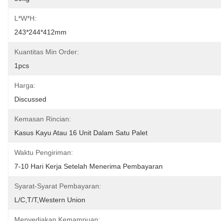
L*W*H:
243*244*412mm
Kuantitas Min Order:
1pcs
Harga:
Discussed
Kemasan Rincian:
Kasus Kayu Atau 16 Unit Dalam Satu Palet
Waktu Pengiriman:
7-10 Hari Kerja Setelah Menerima Pembayaran
Syarat-Syarat Pembayaran:
L/C,T/T,Western Union
Menyediakan Kemampuan: