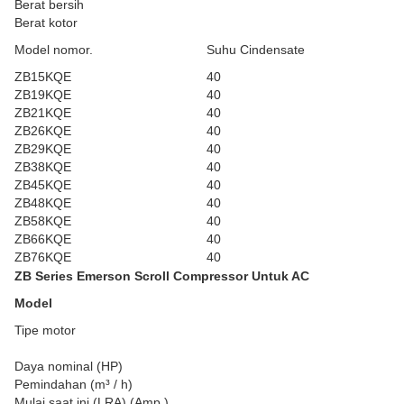
Berat bersih
Berat kotor
Model nomor.
Suhu Cindensate
ZB15KQE
40
ZB19KQE
40
ZB21KQE
40
ZB26KQE
40
ZB29KQE
40
ZB38KQE
40
ZB45KQE
40
ZB48KQE
40
ZB58KQE
40
ZB66KQE
40
ZB76KQE
40
ZB Series Emerson Scroll Compressor Untuk AC
Model
Tipe motor
Daya nominal (HP)
Pemindahan (m³ / h)
Mulai saat ini (LRA) (Amp.)