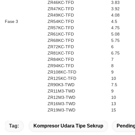
ZR46KC-TFD
3.83
ZR47KC-TFD
3.92
ZR49KC-TFD
4.08
Fase 3
ZR54KC-TFD
4.5
ZR57KC-TFD
4.75
ZR61KC-TFD
5.08
ZR68KC-TFD
5.75
ZR72KC-TFD
6
ZR81KC-TFD
6.75
ZR84KC-TFD
7
ZR94KC-TFD
8
ZR108KC-TFD
9
ZR125KC-TFD
10
ZR90K3-TWD
7.5
ZR11M3-TWD
9
ZR12M3-TWD
10
ZR16M3-TWD
13
ZR19M3-TWD
15
Tag:
Kompresor Udara Tipe Sekrup
Pendin