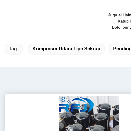
Juga al l la
Katup 
Botol pen
Tag:
Kompresor Udara Tipe Sekrup
Pendin