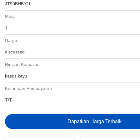
JT90BHBY1L
Moq:
1
Harga:
discussed
Rincian Kemasan:
kasus kayu
Ketentuan Pembayaran:
T/T
Dapatkan Harga Terbaik