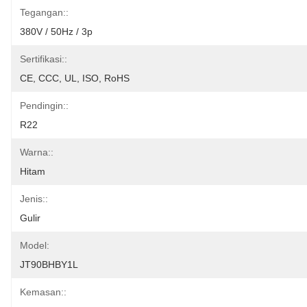
Tegangan::
380V / 50Hz / 3p
Sertifikasi::
CE, CCC, UL, ISO, RoHS
Pendingin::
R22
Warna::
Hitam
Jenis::
Gulir
Model:
JT90BHBY1L
Kemasan::