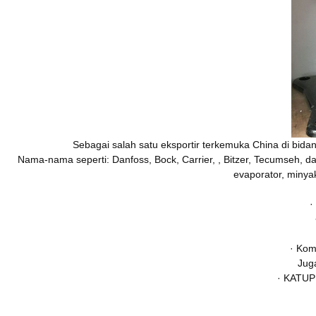
Sebagai salah satu eksportir terkemuka China di bid
Nama-nama seperti: Danfoss, Bock, Carrier, , Bitzer, Tecumseh,
evaporator, minyak
·
· Kom
Juga
· KATUP