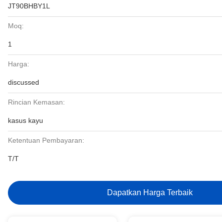
JT90BHBY1L
Moq:
1
Harga:
discussed
Rincian Kemasan:
kasus kayu
Ketentuan Pembayaran:
T/T
Dapatkan Harga Terbaik