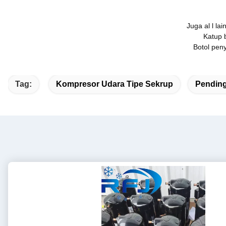
Juga al l la
Katup 
Botol pen
Tag:
Kompresor Udara Tipe Sekrup
Pendin