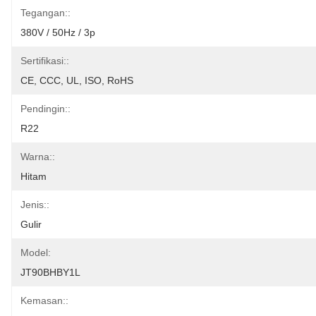
Tegangan::
380V / 50Hz / 3p
Sertifikasi::
CE, CCC, UL, ISO, RoHS
Pendingin::
R22
Warna::
Hitam
Jenis::
Gulir
Model:
JT90BHBY1L
Kemasan::