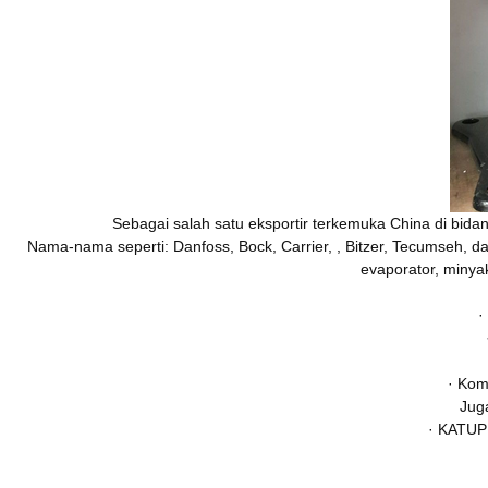
Sebagai salah satu eksportir terkemuka China di bid
Nama-nama seperti: Danfoss, Bock, Carrier, , Bitzer, Tecumseh,
evaporator, minyak
·
· Kom
Juga
· KATUP