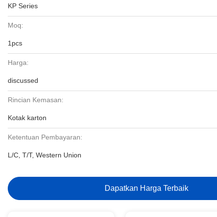
KP Series
Moq:
1pcs
Harga:
discussed
Rincian Kemasan:
Kotak karton
Ketentuan Pembayaran:
L/C, T/T, Western Union
Dapatkan Harga Terbaik