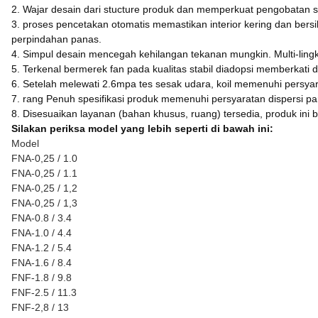
2. Wajar desain dari stucture produk dan memperkuat pengobatan se
3. proses pencetakan otomatis memastikan interior kering dan ber
perpindahan panas.
4. Simpul desain mencegah kehilangan tekanan mungkin. Multi-lingka
5. Terkenal bermerek fan pada kualitas stabil diadopsi memberkati
6. Setelah melewati 2.6mpa tes sesak udara, koil memenuhi persya
7. rang Penuh spesifikasi produk memenuhi persyaratan dispersi p
8. Disesuaikan layanan (bahan khusus, ruang) tersedia, produk ini b
Silakan periksa model yang lebih seperti di bawah ini:
Model
FNA-0,25 / 1.0
FNA-0,25 / 1.1
FNA-0,25 / 1,2
FNA-0,25 / 1,3
FNA-0.8 / 3.4
FNA-1.0 / 4.4
FNA-1.2 / 5.4
FNA-1.6 / 8.4
FNF-1.8 / 9.8
FNF-2.5 / 11.3
FNF-2,8 / 13