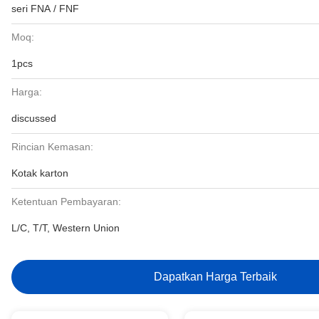
seri FNA / FNF
Moq:
1pcs
Harga:
discussed
Rincian Kemasan:
Kotak karton
Ketentuan Pembayaran:
L/C, T/T, Western Union
Dapatkan Harga Terbaik