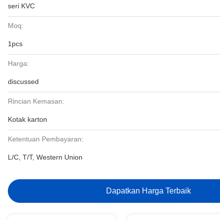
seri KVC
Moq:
1pcs
Harga:
discussed
Rincian Kemasan:
Kotak karton
Ketentuan Pembayaran:
L/C, T/T, Western Union
Dapatkan Harga Terbaik