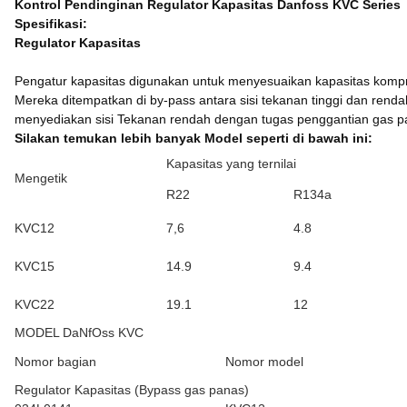
Kontrol Pendinginan Regulator Kapasitas Danfoss KVC Series
Spesifikasi:
Regulator Kapasitas
Pengatur kapasitas digunakan untuk menyesuaikan kapasitas kompr
Mereka ditempatkan di by-pass antara sisi tekanan tinggi dan ren
menyediakan sisi Tekanan rendah dengan tugas penggantian gas panas
Silakan temukan lebih banyak Model seperti di bawah ini:
Kapasitas yang ternilai
Mengetik
R22
R134a
KVC12
7,6
4.8
KVC15
14.9
9.4
KVC22
19.1
12
MODEL DaNfOss KVC
Nomor bagian
Nomor model
Regulator Kapasitas (Bypass gas panas)