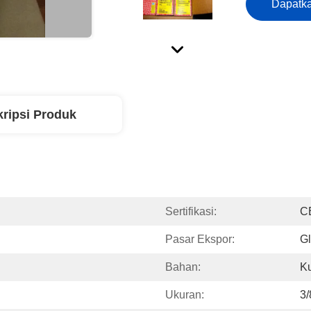
Dapatka
ripsi Produk
Sertifikasi:
C
Pasar Ekspor:
Gl
Bahan:
K
Ukuran:
3/