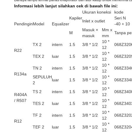
Bahaya lampu termal panas evaporator dan atur katup untuk menerima c
Informasi lebih lanjut silahkan cek di bawah file ini:
Ukuran koneksi
kode
Kapiler
Seri N
Inlet x outlet
Pendingin
Model
Equalizer
-40 + 10
Masuk ×
Mm x
M
Tanpa pe
masuk
mm
10 *
TX 2
intern
1.5
3/8 * 1/2
068Z320
12
R22
10 *
TEX 2
luar
1.5
3/8 * 1/2
068Z320
12
10 *
TN 2
intern
1.5
3/8 * 1/2
068Z334
12
R134a
SEPULUH
10 *
luar
1.5
3/8 * 1/2
068Z334
2
12
10 *
TS 2
intern
1.5
3/8 * 1/2
068Z340
R404A
12
/ R507
10 *
TES 2
luar
1.5
3/8 * 1/2
068Z340
12
10 *
TF 2
intern
1.5
3/8 * 1/2
068Z320
12
R12
10 *
TEF 2
luar
1.5
3/8 * 1/2
068Z320
12