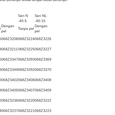
airan pendingin sesuai dengan beban pendingin.
Seri N
Seri NL
-40-5
-40-15
Dengan
Dengan
l
Tanpa pel
pel
pel
6
068Z3208
068Z3224
068Z3226
9
068Z3211
068Z3225
068Z3227
6
068Z3347
068Z3393
068Z3369
8
068Z3349
068Z3392
068Z3370
0
068Z3402
068Z3406
068Z3408
3
068Z3405
068Z3407
068Z3409
2
068Z3236
068Z3220
068Z3222
4
068Z3237
068Z3221
068Z3223