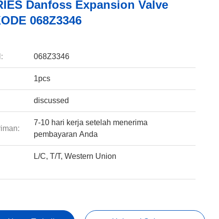
IES Danfoss Expansion Valve
KODE 068Z3346
:
068Z3346
1pcs
discussed
7-10 hari kerja setelah menerima
riman:
pembayaran Anda
L/C, T/T, Western Union
: