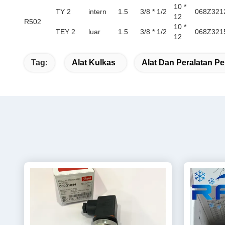
10 *
TY 2
intern
1.5
3/8 * 1/2
068Z321
12
R502
10 *
TEY 2
luar
1.5
3/8 * 1/2
068Z321
12
Tag:
Alat Kulkas
Alat Dan Peralatan P