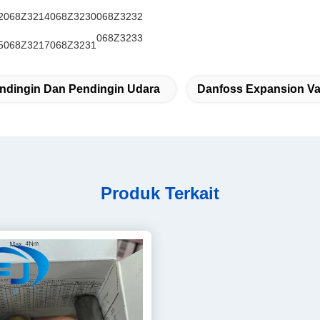
2
068Z3214
068Z3230
068Z3232
068Z3233
5
068Z3217
068Z3231
endingin Dan Pendingin Udara
Danfoss Expansion Va
Produk Terkait