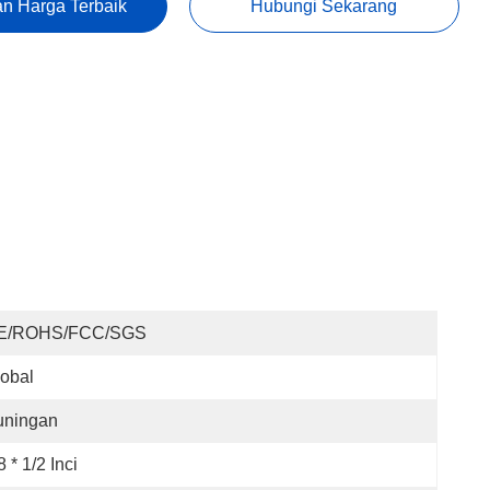
n Harga Terbaik
Hubungi Sekarang
E/ROHS/FCC/SGS
obal
uningan
8 * 1/2 Inci