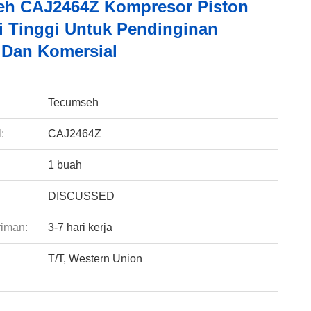
h CAJ2464Z Kompresor Piston
si Tinggi Untuk Pendinginan
i Dan Komersial
:
Tecumseh
:
CAJ2464Z
1 buah
DISCUSSED
riman:
3-7 hari kerja
T/T, Western Union
: