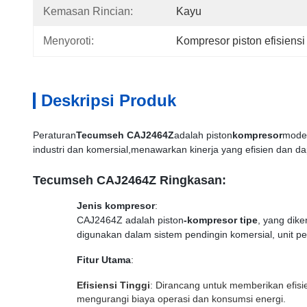
Kemasan Rincian:
Kayu
Menyoroti:
Kompresor piston efisiensi 
Deskripsi Produk
Peraturan
Tecumseh CAJ2464Z
adalah piston
kompresor
model
industri dan komersial,menawarkan kinerja yang efisien dan d
Tecumseh CAJ2464Z Ringkasan:
Jenis kompresor
:
CAJ2464Z adalah piston
-kompresor tipe
, yang dik
digunakan dalam sistem pendingin komersial, unit pe
Fitur Utama
:
Efisiensi Tinggi
: Dirancang untuk memberikan efisi
mengurangi biaya operasi dan konsumsi energi.