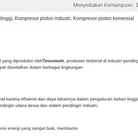
Menyediakan Kemampuan:
tinggi
, 
Kompresor piston industri
, 
Kompresor piston komersial
 yang diproduksi oleh
Tecumseh
, produsen terkenal di industri pendin
apat diandalkan dalam berbagai lingkungan.
enal karena efisiensi dan daya tahannya dalam pengaturan beban ting
ndingin udara besar,dan sistem pendingin industri.
ensi energi yang sangat baik, membantu