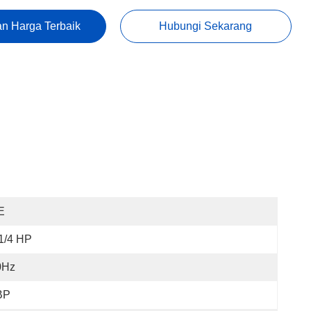
n Harga Terbaik
Hubungi Sekarang
E
1/4 HP
0Hz
BP