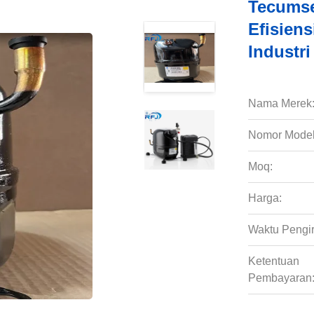
Tecumse
Efisien
Industr
Nama Merek
Nomor Model
Moq:
Harga:
Waktu Pengi
Ketentuan
Pembayaran