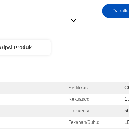
Dapatka
ripsi Produk
Sertifikasi:
C
Kekuatan:
1 
Frekuensi:
5
Tekanan/suhu:
L