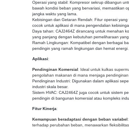
Operasi yang stabil
: Kompresor sekrup dibangun unt
bawah kondisi beban yang bervariasi, memastikan op
jangka waktu yang lama.
Kebisingan dan Getaran Rendah
: Fitur operasi ya
cocok untuk aplikasi di mana pengendalian kebisinga
Daya tahan
: CAJ2464Z dirancang untuk menahan ko
yang panjang dengan kebutuhan pemeliharaan yang
Ramah Lingkungan
: Kompatibel dengan berbagai b
pendingin yang ramah lingkungan dan hemat energi.
Aplikasi
:
Pendinginan Komersial
: Ideal untuk kulkas superm
pengolahan makanan di mana menjaga pendinginan y
Pendinginan Industri
: Digunakan dalam aplikasi sepe
industri skala besar.
Sistem HVAC
: CAJ2464Z juga cocok untuk sistem pe
pendingin di bangunan komersial atau kompleks indus
Fitur Kinerja
:
Kemampuan beradaptasi dengan beban variabel
terhadap perubahan beban, menawarkan fleksibilitas