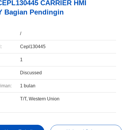
 CEPL130445 CARRIER HMI
 Bagian Pendingin
:
/
:
Cepl130445
1
Discussed
riman:
1 bulan
T/T, Western Union
: