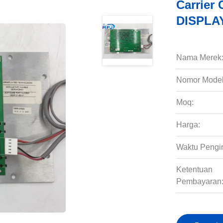
Carrier
DISPLAY
Nama Merek
Nomor Model
Moq:
Harga:
Waktu Pengi
Ketentuan
Pembayaran