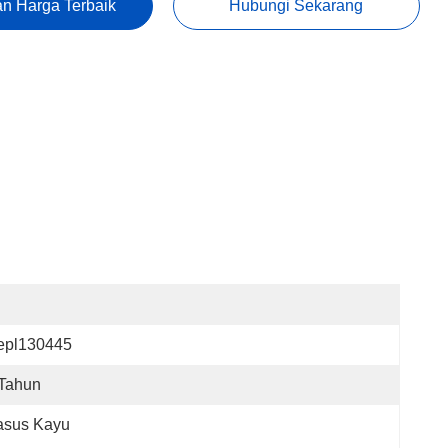
n Harga Terbaik
Hubungi Sekarang
epl130445
 Tahun
asus Kayu