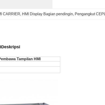
MI CARRIER
, 
HMI Display Bagian pendingin
, 
Pengangkut CEP
I
Deskripsi
embawa Tampilan HMI