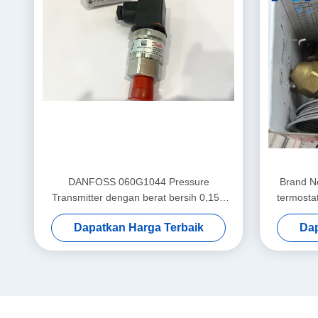
DANFOSS 060G1044 Pressure
Brand N
Transmitter dengan berat bersih 0,157
termosta
KG, bahan baku yang dapat dilacak, dan
Dapatkan Harga Terbaik
Dap
pilihan kustomisasi