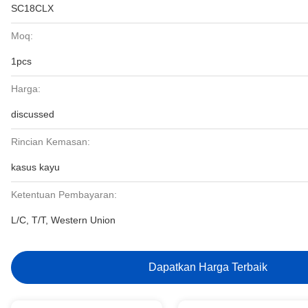
SC18CLX
Moq:
1pcs
Harga:
discussed
Rincian Kemasan:
kasus kayu
Ketentuan Pembayaran:
L/C, T/T, Western Union
Dapatkan Harga Terbaik