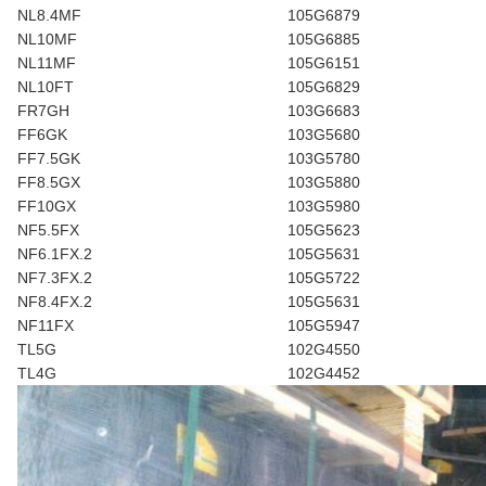
NL8.4MF
105G6879
NL10MF
105G6885
NL11MF
105G6151
NL10FT
105G6829
FR7GH
103G6683
FF6GK
103G5680
FF7.5GK
103G5780
FF8.5GX
103G5880
FF10GX
103G5980
NF5.5FX
105G5623
NF6.1FX.2
105G5631
NF7.3FX.2
105G5722
NF8.4FX.2
105G5631
NF11FX
105G5947
TL5G
102G4550
TL4G
102G4452