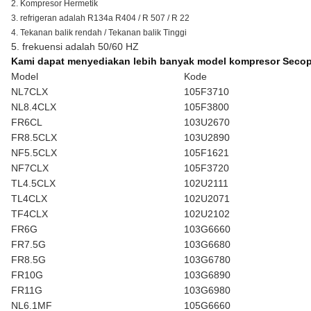
2. Kompresor Hermetik
3. refrigeran adalah R134a R404 / R 507 / R 22
4. Tekanan balik rendah / Tekanan balik Tinggi
5. frekuensi adalah 50/60 HZ
Kami dapat menyediakan lebih banyak model kompresor Secop s
Model
Kode
NL7CLX
105F3710
NL8.4CLX
105F3800
FR6CL
103U2670
FR8.5CLX
103U2890
NF5.5CLX
105F1621
NF7CLX
105F3720
TL4.5CLX
102U2111
TL4CLX
102U2071
TF4CLX
102U2102
FR6G
103G6660
FR7.5G
103G6680
FR8.5G
103G6780
FR10G
103G6890
FR11G
103G6980
NL6.1MF
105G6660