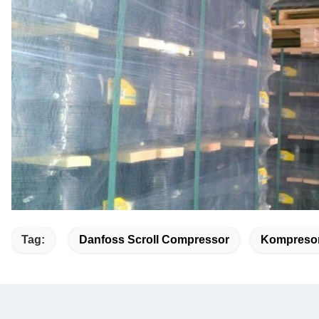
Tag:
Danfoss Scroll Compressor
Kompresor