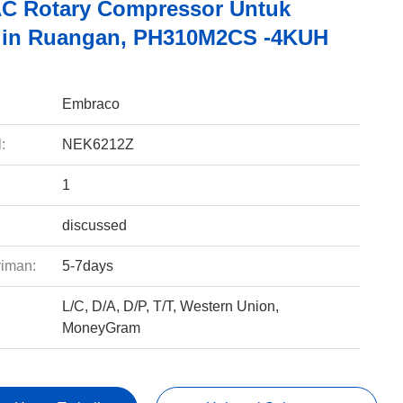
 Rotary Compressor Untuk
gin Ruangan, PH310M2CS -4KUH
:
Embraco
:
NEK6212Z
1
discussed
riman:
5-7days
L/C, D/A, D/P, T/T, Western Union,
:
MoneyGram