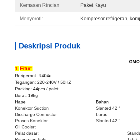
Kemasan Rincian:
Paket Kayu
Menyoroti:
Kompresor refrigeran
, 
komp
Deskripsi Produk
GMCC
Fitur:
1.
Rerigerant: R404a
Tegangan: 220-240V / 50HZ
Packing: 44pcs / palet
Berat: 19kg
Hape
Bahan
Konektor Suction
Slanted 42 °
Discharge Connector
Lurus
Proses Konektor
Slanted 42 °
Oil Cooler:
Pelat dasar:
Stand
Pemegang Baki:
Tidak