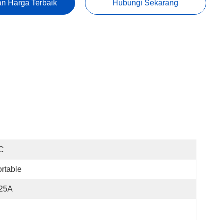
n Harga Terbaik
Hubungi Sekarang
C
rtable
.25A