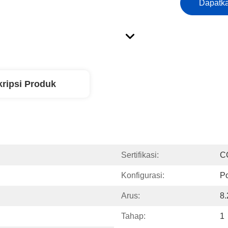
Dapatka
ripsi Produk
Sertifikasi:
C
Konfigurasi:
Po
Arus:
8
Tahap:
1