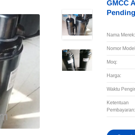
GMCC AC
Pendin
Nama Merek
Nomor Model
Moq:
Harga:
Waktu Pengi
Ketentuan
Pembayaran