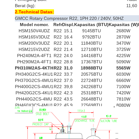
Berat (kg):
11,60
2.Technical Datas:
GMCC Rotary Compressor R22, 1PH 220 / 240V, 50HZ
Model nomor.
Refr
Displ.
Kapasitas (BTU)
Kapasitas (W)
HSM150V4UDZ
R22
15.1
9145BTU
2680W
HSM165V3DUZ
R22
16.4
9792BTU
2870W
HSM200V3UDZ
R22
20.1
11840BTU
3470W
HSM215V2UDZ
R22
21.4
12710BTU
3725W
PH240M2A-4FT1
R22
24.0
14416BTU
4225W
PH290M2A-4FT1
R22
28.8
17367BTU
5090W
PH310M2AS-4KTH
R22
31.0
18988BTU
5565W
PH340G2CS-4KU1
R22
33.7
20575BTU
6030W
PH370G2CS-4MU1
R22
37.0
22724BTU
6660W
PH400G2CS-4MU1
R22
39,8
24226BTU
7100W
PH420G2CS-4KU1
R22
42.3
25318BTU
7420W
PH440G2CS-4MU
R22
43.5
26648BTU
7810W
PH460X3CS-4MU1
R22
45.9
27569BTU
8080W