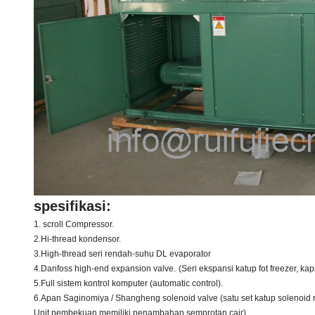
spesifikasi:
1. scroll Compressor.
2.Hi-thread kondensor.
3.High-thread seri rendah-suhu DL evaporator
4.Danfoss high-end expansion valve.
(Seri ekspansi katup fot freezer, ka
5.Full sistem kontrol komputer (automatic control).
6.Apan Saginomiya / Shangheng solenoid valve (satu set katup solenoid memi
Unit pembekuan memiliki penambahan semprotan cair).