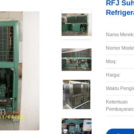
RFJ Suh
Refrige
Nama Merek
Nomor Model
Moq:
Harga:
Waktu Pengi
Ketentuan
Pembayaran