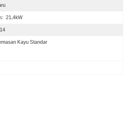
aru
s:
21,4kW
*14
emasan Kayu Standar