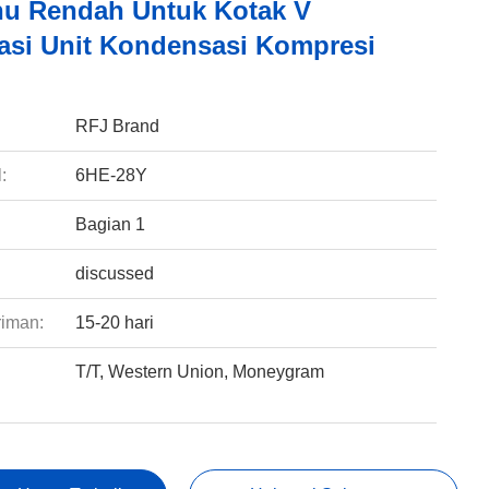
u Rendah Untuk Kotak V
rasi Unit Kondensasi Kompresi
:
RFJ Brand
:
6HE-28Y
Bagian 1
discussed
riman:
15-20 hari
T/T, Western Union, Moneygram
: