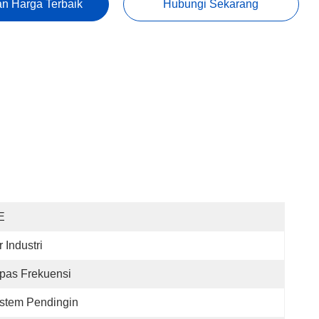
n Harga Terbaik
Hubungi Sekarang
E
r Industri
pas Frekuensi
stem Pendingin