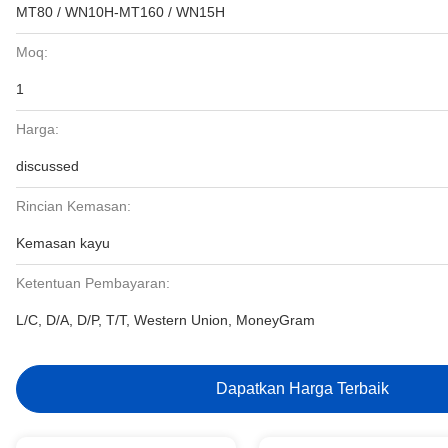
MT80 / WN10H-MT160 / WN15H
Moq:
1
Harga:
discussed
Rincian Kemasan:
Kemasan kayu
Ketentuan Pembayaran:
L/C, D/A, D/P, T/T, Western Union, MoneyGram
Dapatkan Harga Terbaik