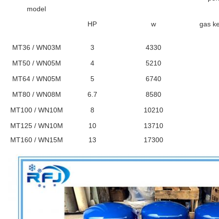
model
HP
w
gas k
MT36 / WN03M
3
4330
MT50 / WN05M
4
5210
MT64 / WN05M
5
6740
MT80 / WN08M
6.7
8580
MT100 / WN10M
8
10210
MT125 / WN10M
10
13710
MT160 / WN15M
13
17300