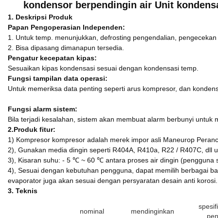
kondensor berpendingin air Unit kondens
1.
Deskripsi Produk
Papan Pengoperasian Independen:
1. Untuk temp.
menunjukkan, defrosting pengendalian, pengecekan 
2. Bisa dipasang dimanapun tersedia.
Pengatur kecepatan kipas:
Sesuaikan kipas kondensasi sesuai dengan kondensasi temp.
Fungsi tampilan data operasi:
Untuk memeriksa data penting seperti arus kompresor, dan kondens
Fungsi alarm sistem:
Bila terjadi kesalahan, sistem akan membuat alarm berbunyi untu
2.Produk fitur:
1) Kompresor kompresor adalah merek impor asli Maneurop Perancis 
2), Gunakan media dingin seperti R404A, R410a, R22 / R407C, dll
3), Kisaran suhu: - 5 ℃ ~ 60 ℃ antara proses air dingin (pengguna 
4), Sesuai dengan kebutuhan pengguna, dapat memilih berbagai bahan 
evaporator juga akan sesuai dengan persyaratan desain anti korosi.
3.
Teknis
spesif
nominal
mendinginkan
pe