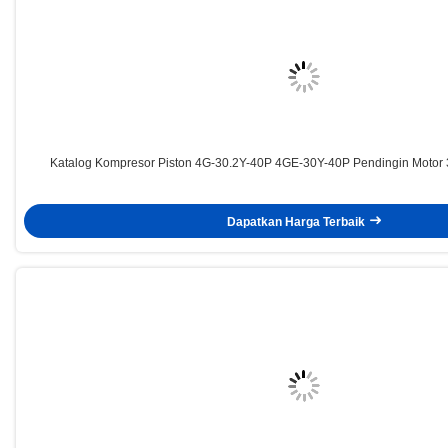
Katalog Kompresor Piston 4G-30.2Y-40P 4GE-30Y-40P Pendingin Motor
Dapatkan Harga Terbaik