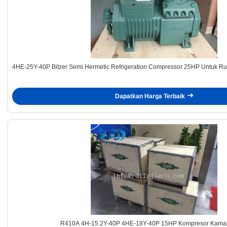
4HE-25Y-40P Bitzer Semi Hermetic Refrigeration Compressor 25HP Untuk R
Dapatkan Harga Terbaik
R410A 4H-15.2Y-40P 4HE-18Y-40P 15HP Kompresor Kamar