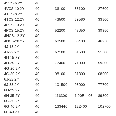
4VCS-6.2Y
40
4VCS-10.2Y
40
36100
33100
27600
4TCS-8.2Y
40
4TCS-12.2Y
40
43500
39580
33300
4PCS-10.2Y
40
4PCS-15.2Y
40
52200
47850
39950
4NCS-12.2Y
40
4NCS-20.2Y
40
60500
55400
46250
4J-13.2Y
40
4J-22.2Y
40
67100
61500
51500
4H-15.2Y
40
4H-25.2Y
40
77400
71000
59500
4G-20.2Y
40
4G-30.2Y
40
98100
81800
68600
6J-22.2Y
40
6J-33.2Y
40
101500
93000
77700
6H-25.2Y
40
6H-35.2Y
40
116300
1.00E + 06
89300
6G-30.2Y
40
6G-40.2Y
40
133440
122400
102700
6F-40.2Y
40