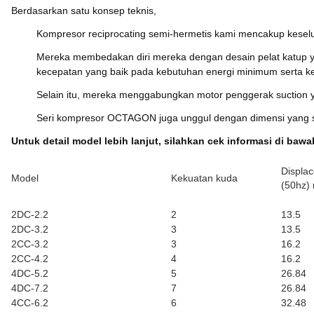
Berdasarkan satu konsep teknis,
Kompresor reciprocating semi-hermetis kami mencakup keselur
Mereka membedakan diri mereka dengan desain pelat katup ya
kecepatan yang baik pada kebutuhan energi minimum serta k
Selain itu, mereka menggabungkan motor penggerak suction ya
Seri kompresor OCTAGON juga unggul dengan dimensi yang sa
Untuk detail model lebih lanjut, silahkan cek informasi di bawah
Displa
Model
Kekuatan kuda
(50hz) 
2DC-2.2
2
13.5
2DC-3.2
3
13.5
2CC-3.2
3
16.2
2CC-4.2
4
16.2
4DC-5.2
5
26.84
4DC-7.2
7
26.84
4CC-6.2
6
32.48