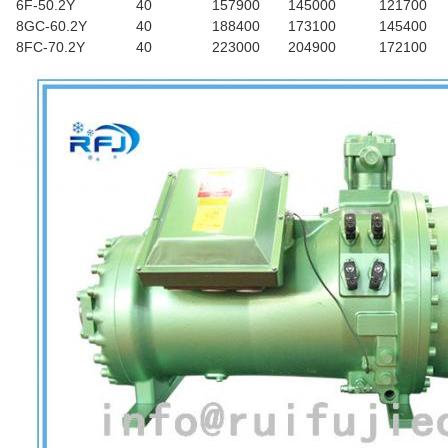
6F-50.2Y
40
157900
145000
121700
8GC-60.2Y
40
188400
173100
145400
8FC-70.2Y
40
223000
204900
172100