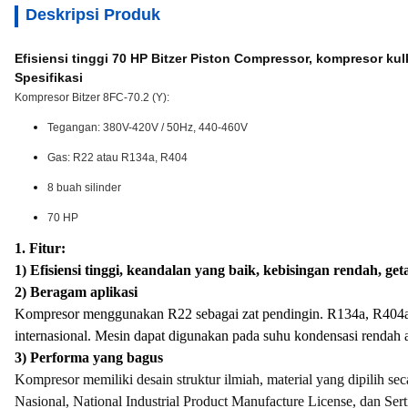
Deskripsi Produk
Efisiensi tinggi 70 HP Bitzer Piston Compressor, kompresor ku
Spesifikasi
Kompresor Bitzer 8FC-70.2 (Y):
Tegangan: 380V-420V / 50Hz, 440-460V
Gas: R22 atau R134a, R404
8 buah silinder
70 HP
1. Fitur:
1) Efisiensi tinggi, keandalan yang baik, kebisingan rendah, ge
2) Beragam aplikasi
Kompresor menggunakan R22 sebagai zat pendingin.
R134a, R404a,
internasional.
Mesin dapat digunakan pada suhu kondensasi rendah at
3) Performa yang bagus
Kompresor memiliki desain struktur ilmiah, material yang dipilih seca
Nasional, National Industrial Product Manufacture License, dan Se