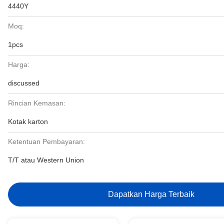
4440Y
Moq:
1pcs
Harga:
discussed
Rincian Kemasan:
Kotak karton
Ketentuan Pembayaran:
T/T atau Western Union
Dapatkan Harga Terbaik