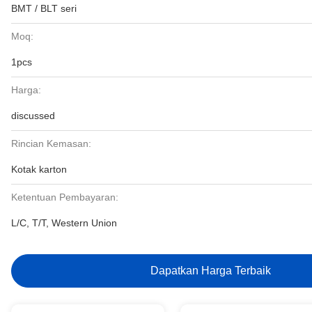
BMT / BLT seri
Moq:
1pcs
Harga:
discussed
Rincian Kemasan:
Kotak karton
Ketentuan Pembayaran:
L/C, T/T, Western Union
Dapatkan Harga Terbaik