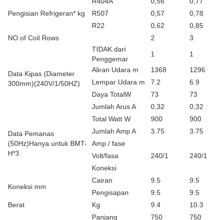
R404A
0,56
0,77
Pengisian Refrigeran* kg
R507
0,57
0,78
R22
0,62
0,85
NO.of Coil Rows
2
3
TIDAK.dari
1
1
Penggemar
Aliran Udara m
1368
1296
Data Kipas (Diameter
Lempar Udara m
7.2
6.9
300mm)(240V/1/50HZ)
Daya TotalW
73
73
Jumlah Arus A
0,32
0,32
Total Watt W
900
900
Jumlah Amp A
3.75
3.75
Data Pemanas
(50Hz)Hanya untuk BMT-
Amp / fase
H*3
Volt/fasa
240/1
240/1
Koneksi
Cairan
9.5
9.5
Koneksi mm
Pengisapan
9.5
9.5
Berat
Kg
9.4
10.3
Panjang
750
750