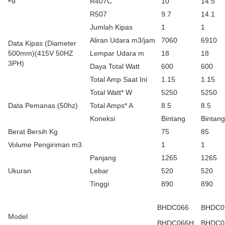
R407C
10
14.5
R507
9.7
14.1
Jumlah Kipas
1
1
Aliran Udara m3/jam
7060
6910
Data Kipas (Diameter
500mm)(415V 50HZ
Lempar Udara m
18
18
3PH)
Daya Total Watt
600
600
Total Amp Saat Ini
1.15
1.15
Total Watt* W
5250
5250
Data Pemanas (50hz)
Total Amps* A
8.5
8.5
Koneksi
Bintang
Bintang
Berat Bersih Kg
75
85
Volume Pengiriman m3
1
1
Panjang
1265
1265
Ukuran
Lebar
520
520
Tinggi
890
890
BHDC066
BHDC0
Model
BHDC066H
BHDC0