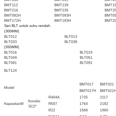
BMT112
BMT139
BMT1
BMT216
BMT235
BMT2
BMT082H
BMT093H
BMT0
BMT172H
BMT183H
BMT2
Seri BLT untuk suhu rendah:
(300MM)
BLT012
BLT013
BLT033
BLT038
(350MM)
BLT016
BLT019
BLT049
BLT051
BLT081
BLT091
BLT124
BMT017
BMT021
Model
BMT017H
BMT021
R404A
1725
2117
Kondisi
KapasitasW
R507
1764
2182
SC2*
R22
1568
1960