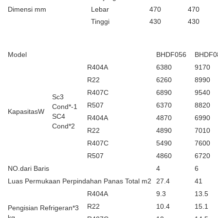
Dimensi mm
Lebar
470
470
Tinggi
430
430
Model
BHDF056
BHDF0
R404A
6380
9170
R22
6260
8990
R407C
6890
9540
Sc3
R507
6370
8820
Cond*-1
KapasitasW
SC4
R404A
4870
6990
Cond*2
R22
4890
7010
R407C
5490
7600
R507
4860
6720
NO.dari Baris
4
6
Luas Permukaan Perpindahan Panas Total m2
27.4
41
R404A
9.3
13.5
R22
10.4
15.1
Pengisian Refrigeran*3
kg