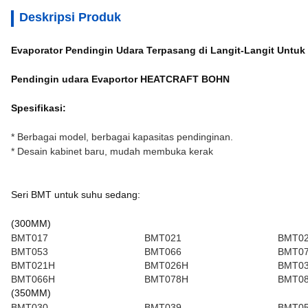
Deskripsi Produk
Evaporator Pendingin Udara Terpasang di Langit-Langit Untuk
Pendingin udara Evaportor HEATCRAFT BOHN
Spesifikasi:
* Berbagai model, berbagai kapasitas pendinginan.
* Desain kabinet baru, mudah membuka kerak
Seri BMT untuk suhu sedang:
(300MM)
BMT017
BMT021
BMT0
BMT053
BMT066
BMT0
BMT021H
BMT026H
BMT0
BMT066H
BMT078H
BMT0
(350MM)
BMT030
BMT039
BMT0