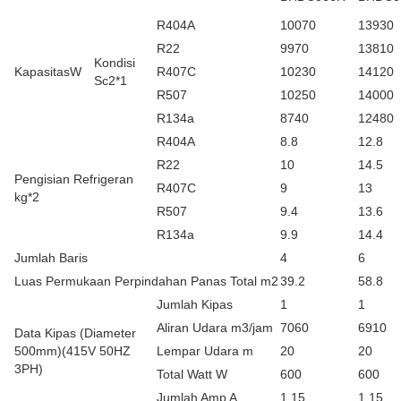
R404A
10070
13930
R22
9970
13810
Kondisi
KapasitasW
R407C
10230
14120
Sc2*1
R507
10250
14000
R134a
8740
12480
R404A
8.8
12.8
R22
10
14.5
Pengisian Refrigeran
R407C
9
13
kg*2
R507
9.4
13.6
R134a
9.9
14.4
Jumlah Baris
4
6
Luas Permukaan Perpindahan Panas Total m2
39.2
58.8
Jumlah Kipas
1
1
Aliran Udara m3/jam
7060
6910
Data Kipas (Diameter
500mm)(415V 50HZ
Lempar Udara m
20
20
3PH)
Total Watt W
600
600
Jumlah Amp A
1.15
1.15