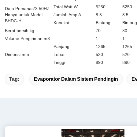
Total Watt W
5250
5250
Data Pemanas*3 50HZ
Hanya untuk Model
Jumlah Amp A
8.5
8.5
BHDC-H
Koneksi
Bintang
Bintang
Berat bersih kg
70
80
Volume Pengiriman m3
1
1
Panjang
1265
1265
Dimensi mm
Lebar
520
520
Tinggi
890
890
Tag:
Evaporator Dalam Sistem Pendingin
Ev